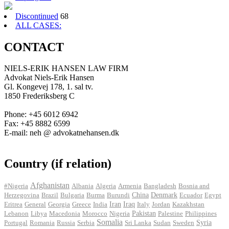
Discontinued
68
ALL CASES:
CONTACT
NIELS-ERIK HANSEN LAW FIRM
Advokat Niels-Erik Hansen
Gl. Kongevej 178, 1. sal tv.
1850 Frederiksberg C
Phone: +45 6012 6942
Fax: +45 8882 6599
E-mail: neh @ advokatnehansen.dk
Country (if relation)
Afghanistan
#Nigeria
Albania
Algeria
Armenia
Bangladesh
Bosnia and
Herzegovina
Brazil
Bulgaria
Burma
Burundi
China
Denmark
Ecuador
Egypt
Iran
Eritrea
General
Georgia
Greece
India
Iraq
Italy
Jordan
Kazakhstan
Pakistan
Lebanon
Libya
Macedonia
Morocco
Nigeria
Palestine
Philippines
Somalia
Portugal
Romania
Russia
Serbia
Sri Lanka
Sudan
Sweden
Syria