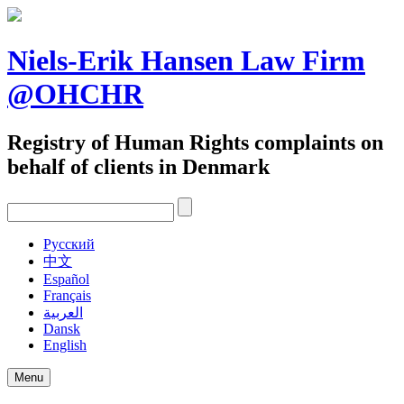
Skip
to
content
Niels-Erik Hansen Law Firm
@OHCHR
Registry of Human Rights complaints on
behalf of clients in Denmark
Pусский
中文
Español
Français
العربية
Dansk
English
Menu