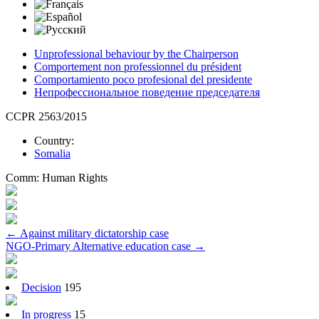
Unprofessional behaviour by the Chairperson
Comportement non professionnel du président
Comportamiento poco profesional del presidente
Непрофессиональное поведение председателя
CCPR 2563/2015
Country:
Somalia
Comm:
Human Rights
Post
←
Against military dictatorship case
NGO-Primary Alternative education case
→
navigation
Decision
195
In progress
15