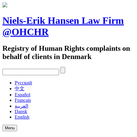
Skip
to
content
Niels-Erik Hansen Law Firm
@OHCHR
Registry of Human Rights complaints on
behalf of clients in Denmark
Pусский
中文
Español
Français
العربية
Dansk
English
Menu