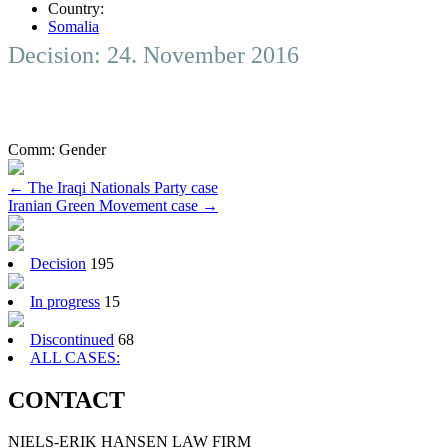
Country:
Somalia
Decision: 24. November 2016
Comm:
Gender
Post
←
The Iraqi Nationals Party case
Iranian Green Movement case
→
navigation
Decision
195
In progress
15
Discontinued
68
ALL CASES:
CONTACT
NIELS-ERIK HANSEN LAW FIRM