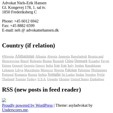
Advokat Niels-Erik Hansen
Gl. Kongevej 178, 1. sal tv.
1850 Frederiksberg C
Phone: +45 6012 6942
Fax: +45 8882 6599
E-mail: neh @ advokatnehansen.dk
Country (if relation)
Afghanistan
#Nigeria
Albania
Algeria
Armenia
Bangladesh
Bosnia and
Herzegovina
Brazil
Bulgaria
Burma
Burundi
China
Denmark
Ecuador
Egypt
Iran
Eritrea
General
Georgia
Greece
India
Iraq
Italy
Jordan
Kazakhstan
Pakistan
Lebanon
Libya
Macedonia
Morocco
Nigeria
Palestine
Philippines
Somalia
Portugal
Romania
Russia
Serbia
Sri Lanka
Sudan
Sweden
Syria
Thailand
Tunisia
Turkey
U.S.A.
Uganda
Ukraine
United States
Zimbabwe
RSS (new posts in feed reader)
Proudly powered by WordPress
|
Theme: asyladvokat by
Underscores.me
.