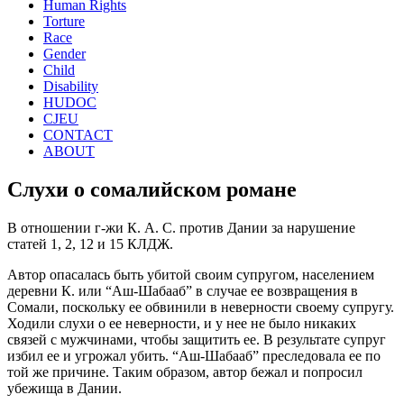
Human Rights
Torture
Race
Gender
Child
Disability
HUDOC
CJEU
CONTACT
ABOUT
Слухи о сомалийском романе
В отношении г-жи К. А. С. против Дании за нарушение
статей 1, 2, 12 и 15 КЛДЖ.
Автор опасалась быть убитой своим супругом, населением
деревни К. или “Аш-Шабааб” в случае ее возвращения в
Сомали, поскольку ее обвинили в неверности своему супругу.
Ходили слухи о ее неверности, и у нее не было никаких
связей с мужчинами, чтобы защитить ее. В результате супруг
избил ее и угрожал убить. “Аш-Шабааб” преследовала ее по
той же причине. Таким образом, автор бежал и попросил
убежища в Дании.