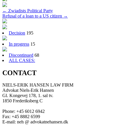
Post
←
Zwiadists Political Party
Refusal of a loan to a US citizen
→
navigation
Decision
195
In progress
15
Discontinued
68
ALL CASES:
CONTACT
NIELS-ERIK HANSEN LAW FIRM
Advokat Niels-Erik Hansen
Gl. Kongevej 178, 1. sal tv.
1850 Frederiksberg C
Phone: +45 6012 6942
Fax: +45 8882 6599
E-mail: neh @ advokatnehansen.dk