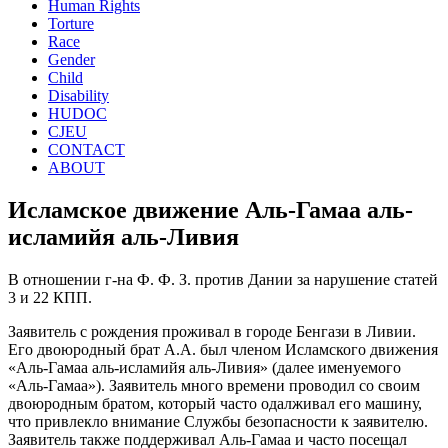
Human Rights
Torture
Race
Gender
Child
Disability
HUDOC
CJEU
CONTACT
ABOUT
Исламское движение Аль-Гамаа аль-
исламийя аль-Ливия
В отношении г-на Ф. Ф. З. против Дании за нарушение статей
3 и 22 КПП.
Заявитель с рождения проживал в городе Бенгази в Ливии.
Его двоюродный брат А.А. был членом Исламского движения
«Аль-Гамаа аль-исламийя аль-Ливия» (далее именуемого
«Аль-Гамаа»). Заявитель много времени проводил со своим
двоюродным братом, который часто одалживал его машину,
что привлекло внимание Службы безопасности к заявителю.
Заявитель также поддерживал Аль-Гамаа и часто посещал