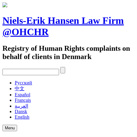
Skip
to
content
Niels-Erik Hansen Law Firm
@OHCHR
Registry of Human Rights complaints on
behalf of clients in Denmark
Pусский
中文
Español
Français
العربية
Dansk
English
Menu