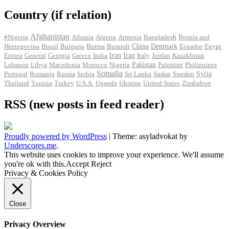
Country (if relation)
Afghanistan
#Nigeria
Albania
Algeria
Armenia
Bangladesh
Bosnia and
Herzegovina
Brazil
Bulgaria
Burma
Burundi
China
Denmark
Ecuador
Egypt
Iran
Eritrea
General
Georgia
Greece
India
Iraq
Italy
Jordan
Kazakhstan
Pakistan
Lebanon
Libya
Macedonia
Morocco
Nigeria
Palestine
Philippines
Somalia
Portugal
Romania
Russia
Serbia
Sri Lanka
Sudan
Sweden
Syria
Thailand
Tunisia
Turkey
U.S.A.
Uganda
Ukraine
United States
Zimbabwe
RSS (new posts in feed reader)
Proudly powered by WordPress
|
Theme: asyladvokat by
Underscores.me
.
This website uses cookies to improve your experience. We'll assume
you're ok with this.
Accept
Reject
Privacy & Cookies Policy
Close
Privacy Overview