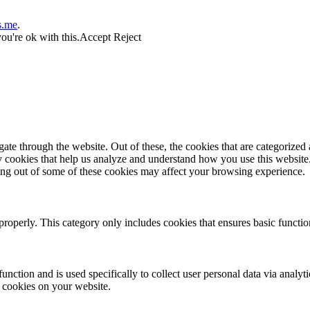
s.me
.
ou're ok with this.
Accept
Reject
e through the website. Out of these, the cookies that are categorized a
rty cookies that help us analyze and understand how you use this websit
ting out of some of these cookies may affect your browsing experience.
properly. This category only includes cookies that ensures basic functio
function and is used specifically to collect user personal data via anal
e cookies on your website.