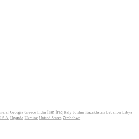
Iran
neral
Georgia
Greece
India
Iraq
Italy
Jordan
Kazakhstan
Lebanon
Libya
U.S.A.
Uganda
Ukraine
United States
Zimbabwe