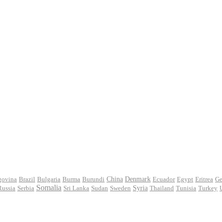
govina
Brazil
Bulgaria
Burma
Burundi
China
Denmark
Ecuador
Egypt
Eritrea
Ge
Somalia
Russia
Serbia
Sri Lanka
Sudan
Sweden
Syria
Thailand
Tunisia
Turkey