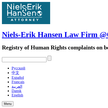
Skip
to
content
Niels-Erik Hansen Law Firm
Registry of Human Rights complaints on be
Pусский
中文
Español
Français
العربية
Dansk
English
Menu