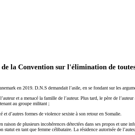
2 de la Convention sur l'élimination de toute
Danemark en 2019. D.N.S demandait l’asile, en se fondant sur les argume
 l’auteur et a menacé la famille de l’auteur. Plus tard, le père de l’aute
enant au groupe militant ;
cé et d’autres formes de violence sexiste à son retour en Somalie.
raison de plusieurs incohérences détectées dans ses propos et une infor
on statut en tant que femme célibataire. La résidence autorisée de l’aute