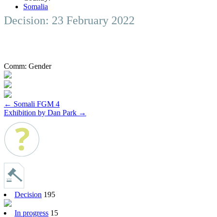
Somalia
Decision: 23 February 2022
Comm:
Gender
Post
←
Somali FGM 4
Exhibition by Dan Park
→
navigation
Decision
195
In progress
15