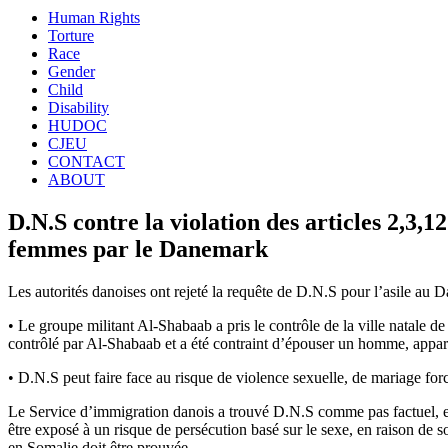
Human Rights
Torture
Race
Gender
Child
Disability
HUDOC
CJEU
CONTACT
ABOUT
D.N.S contre la violation des articles 2,3,1
femmes par le Danemark
Les autorités danoises ont rejeté la requête de D.N.S pour l’asile au 
• Le groupe militant Al-Shabaab a pris le contrôle de la ville natale de
contrôlé par Al-Shabaab et a été contraint d’épouser un homme, appart
• D.N.S peut faire face au risque de violence sexuelle, de mariage for
Le Service d’immigration danois a trouvé D.N.S comme pas factuel, en 
être exposé à un risque de persécution basé sur le sexe, en raison de s
en Somalie doit être prouvée.