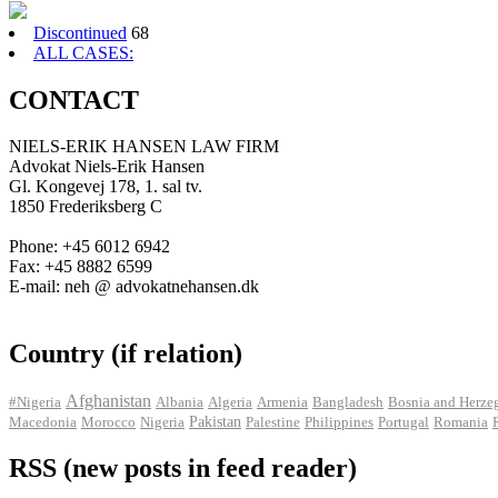
Discontinued
68
ALL CASES:
CONTACT
NIELS-ERIK HANSEN LAW FIRM
Advokat Niels-Erik Hansen
Gl. Kongevej 178, 1. sal tv.
1850 Frederiksberg C
Phone: +45 6012 6942
Fax: +45 8882 6599
E-mail: neh @ advokatnehansen.dk
Country (if relation)
Afghanistan
#Nigeria
Albania
Algeria
Armenia
Bangladesh
Bosnia and Herze
Pakistan
Macedonia
Morocco
Nigeria
Palestine
Philippines
Portugal
Romania
RSS (new posts in feed reader)