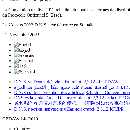
La Convention relative à l’élimination de toutes les formes de discri
du Protocole Optionnel 5 (2) (c).
Le 23 mars 2022 D.N.S a été déportée en Somalie.
21. November 2023
D.N.S. vs Denmark’s violation of art. 2,3,12 of CEDAW
أة
D.N.S contre la violation des articles 2,3,12 de la Convention s
DNS vs la violación de Dinamarca del art. 2,3,12 de la CED
域名系统 vs 丹麦对艺术的侵犯。 《消除对妇女歧视公约》第
D.N.S. против нарушения Данией статей 2,3,12 КЛДЖ
CEDAW 144/2019
Country: